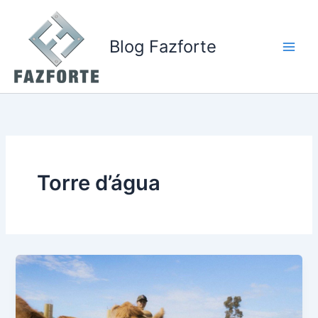
Ir
para
o
Blog Fazforte
conteúdo
Torre d’água