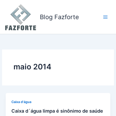
Ir
para
o
Blog Fazforte
conteúdo
maio 2014
Caixa d'água
Caixa d´água limpa é sinônimo de saúde