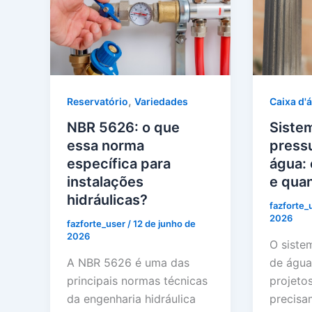
,
Caixa d'
Reservatório
Variedades
Siste
NBR 5626: o que
press
essa norma
água:
específica para
e quan
instalações
hidráulicas?
fazforte_
2026
fazforte_user
/
12 de junho de
2026
O siste
de água
A NBR 5626 é uma das
projetos
principais normas técnicas
precisa
da engenharia hidráulica