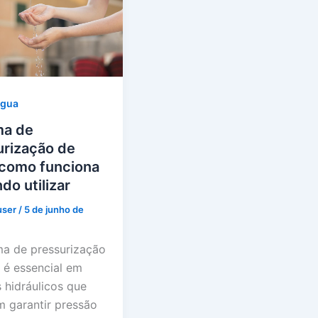
água
ma de
urização de
 como funciona
do utilizar
user
/
5 de junho de
ma de pressurização
 é essencial em
 hidráulicos que
m garantir pressão