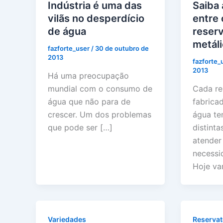
Indústria é uma das
Saiba 
vilãs no desperdício
entre 
de água
reserv
metál
fazforte_user
/
30 de outubro de
2013
fazforte_
2013
Há uma preocupação
mundial com o consumo de
Cada re
água que não para de
fabrica
crescer. Um dos problemas
água te
que pode ser […]
distinta
atender
necessi
Hoje v
Variedades
Reservat