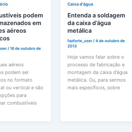
ório
Caixa d'água
stíveis podem
Entenda a soldagem
rmazenados em
da caixa d’água
es aéreos
metálica
icos
fazforte_user
/
4 de outubro de
2013
user
/
16 de outubro de
Hoje vamos falar sobre o
ues aéreos
processo de fabricação e
os podem ser
montagem da caixa d’água
dos no formato
metálica. Ou, para sermos
al ou vertical e são
mais específicos, sobre
opções para
ar combustíveis