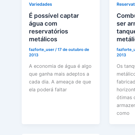
Variedades
Reservat
É possível captar
Combu
água com
ser a
reservatórios
tanqu
metálicos
metál
fazforte_user
/
17 de outubro de
fazforte_
2013
2013
A economia de água é algo
Os tanq
que ganha mais adeptos a
metálic
cada dia. A ameaça de que
fabrica
ela poderá faltar
horizont
ótimas 
armazen
como