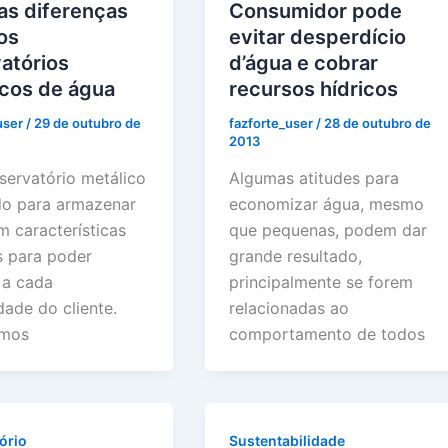
as diferenças
Consumidor pode
os
evitar desperdício
atórios
d’água e cobrar
icos de água
recursos hídricos
user
/
29 de outubro de
fazforte_user
/
28 de outubro de
2013
servatório metálico
Algumas atitudes para
do para armazenar
economizar água, mesmo
m características
que pequenas, podem dar
s para poder
grande resultado,
 a cada
principalmente se forem
dade do cliente.
relacionadas ao
amos
comportamento de todos
ório
Sustentabilidade