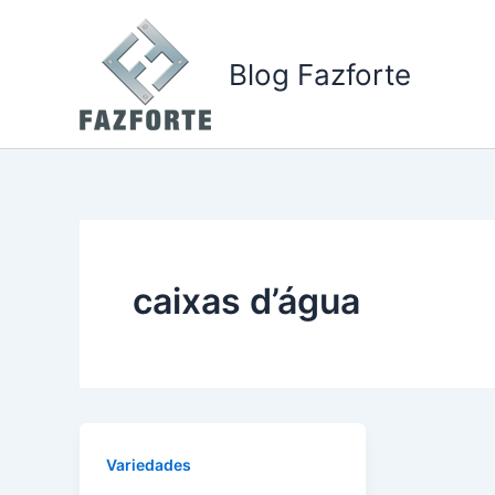
Ir
para
Blog Fazforte
o
conteúdo
caixas d’água
Variedades