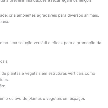
da a prevenir inundações e recarregam os lençóis
ade: cria ambientes agradáveis para diversos animais,
bana.
como uma solução versátil e eficaz para a promoção da
icais
o de plantas e vegetais em estruturas verticais como
icos.
ão:
em o cultivo de plantas e vegetais em espaços