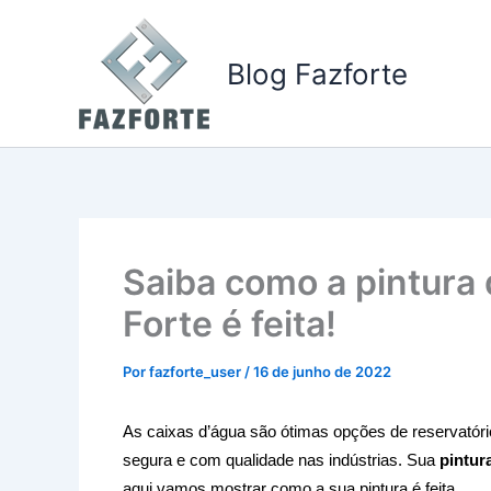
Ir
para
Blog Fazforte
o
conteúdo
Saiba como a pintura 
Forte é feita!
Por
fazforte_user
/
16 de junho de 2022
As caixas d’água são ótimas opções de reservatór
segura e com qualidade nas indústrias. Sua 
pintur
aqui vamos mostrar como a sua pintura é feita. 