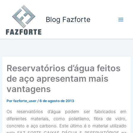
Ir
para
o
Blog Fazforte
conteúdo
Reservatórios d’água feitos
de aço apresentam mais
vantagens
Por
fazforte_user
/
6 de agosto de 2013
Os reservatórios d’água podem ser fabricados em
diferentes materiais, como polietileno, fibra de vidro,
concreto e aço carbono. Este último é o material utilizado
pela FAZ FORTE CAIXAS D’ÁGUA E RESERVATÓRIOS na