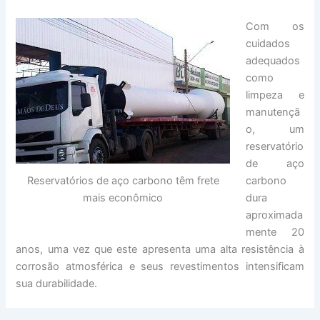
Com os
cuidados
adequados
como
limpeza e
manutençã
o, um
reservatório
de aço
Reservatórios de aço carbono têm frete
carbono
mais econômico
dura
aproximada
mente 20
anos, uma vez que este apresenta uma alta resistência à
corrosão atmosférica e seus revestimentos intensificam
sua durabilidade.