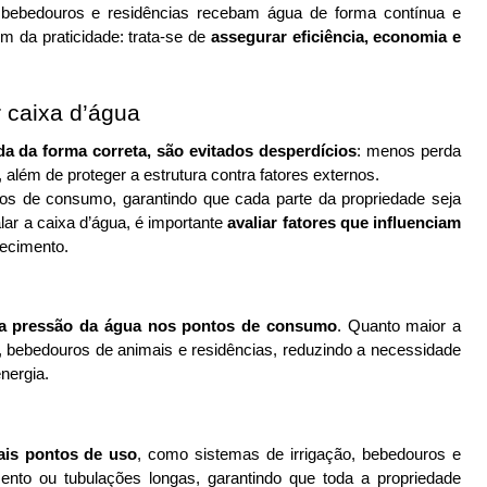
, bebedouros e residências recebam água de forma contínua e 
ém da praticidade: trata-se de
 assegurar eficiência, economia e 
r caixa d’água
da da forma correta, são evitados desperdícios
: menos perda 
lém de proteger a estrutura contra fatores externos. 
tos de consumo, garantindo que cada parte da propriedade seja 
alar a caixa d’água, é importante 
avaliar fatores que influenciam 
tecimento.
 na pressão da água nos pontos de consumo
. Quanto maior a 
ão, bebedouros de animais e residências, reduzindo a necessidade 
nergia.
pais pontos de uso
, como sistemas de irrigação, bebedouros e 
ento ou tubulações longas, garantindo que toda a propriedade 