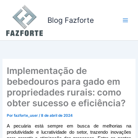
Ir
para
o
Blog Fazforte
conteúdo
Implementação de
bebedouros para gado em
propriedades rurais: como
obter sucesso e eficiência?
Por
fazforte_user
/
8 de abril de 2024
A pecuária está sempre em busca de melhorias na 
produtividade e lucratividade do setor, trazendo inovações 