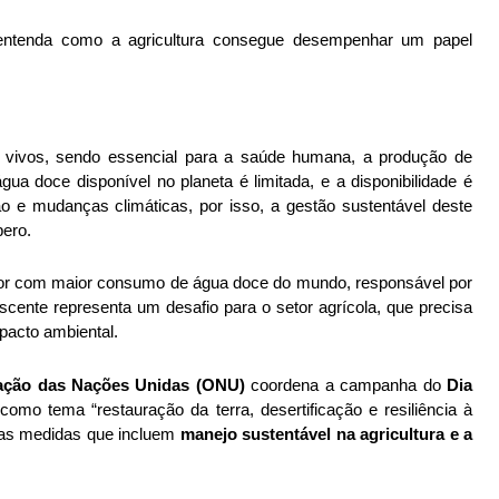
entenda como a agricultura consegue desempenhar um papel 
 vivos, sendo essencial para a saúde humana, a produção de 
ua doce disponível no planeta é limitada, e a disponibilidade é 
o e mudanças climáticas, por isso, a gestão sustentável deste 
pero.
Estima-se que, atualmente, a agricultura seja o setor com maior consumo de água doce do mundo, responsável por 
ente representa um desafio para o setor agrícola, que precisa 
pacto ambiental.
ação das Nações Unidas (ONU)
 coordena a campanha do 
Dia 
omo tema “restauração da terra, desertificação e resiliência à 
as medidas que incluem 
manejo sustentável na agricultura e a 