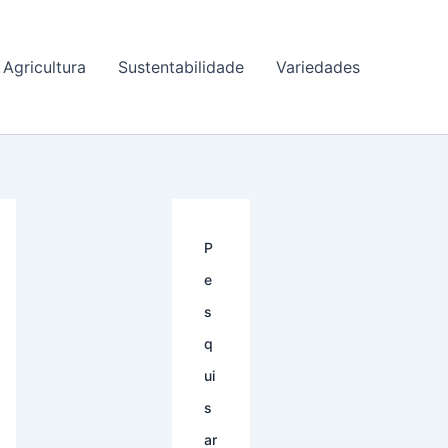
Agricultura
Sustentabilidade
Variedades
P
e
s
q
ui
s
ar