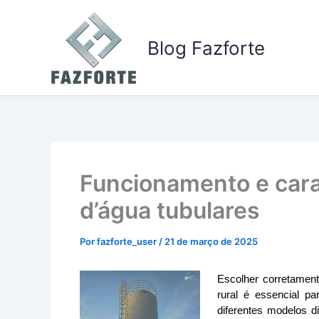
Ir
para
Blog Fazforte
o
conteúdo
Funcionamento e cara
d’água tubulares
Por
fazforte_user
/
21 de março de 2025
Escolher corretament
rural é essencial pa
diferentes modelos di