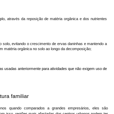
plo, através da reposição de matéria orgânica e dos nutrientes 
 o solo, evitando o crescimento de ervas daninhas e mantendo a 
em matéria orgânica no solo ao longo da decomposição;
uas usadas anteriormente para atividades que não exigem uso de 
tura familiar
uenos quando comparados a grandes empresários, eles são 
m isso, regiões mais afastadas dos centros urbanos podem ter 