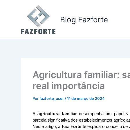
Ir
para
Blog Fazforte
o
conteúdo
Agricultura familiar: s
real importância
Por
fazforte_user
/
11 de março de 2024
A
 agricultura familiar 
desempenha um papel vit
parcela significativa dos estabelecimentos agrícola
Neste artigo, a 
Faz Forte
 te explica o conceito de 