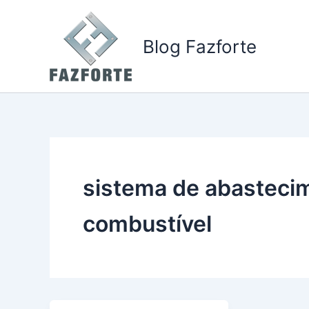
Ir
para
Blog Fazforte
o
conteúdo
sistema de abastecim
combustível