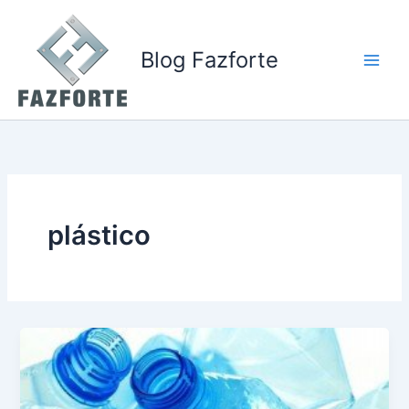
Ir
para
o
Blog Fazforte
conteúdo
plástico