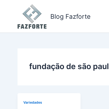
Ir
para
Blog Fazforte
o
conteúdo
fundação de são pau
Variedades