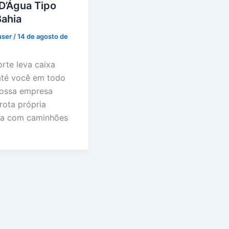
D’Água Tipo
Bahia
user
/
14 de agosto de
orte leva caixa
até você em todo
 nossa empresa
rota própria
da com caminhões