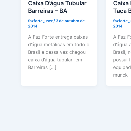
Caixa D’água Tubular
Caixa 
Barreiras – BA
Taça 
fazforte_user
/
3 de outubro de
fazforte_
2014
2014
A Faz Forte entrega caixas
A Faz F
d’água metálicas em todo o
d’água 
Brasil e dessa vez chegou
Brasil,
caixa d’água tubular em
possui f
Barreiras […]
equipa
munck