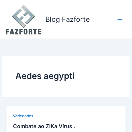
Ir
para
o
Blog Fazforte
conteúdo
Aedes aegypti
Variedades
Combate ao ZiKa Vírus .